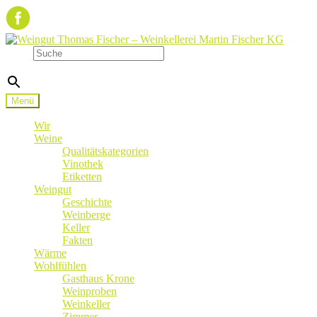
Zur
Zum
Navigation
Inhalt
Suche
springen
springen
×
Menü
Wir
Weine
Qualitätskategorien
Vinothek
Etiketten
Weingut
Geschichte
Weinberge
Keller
Fakten
Wärme
Wohlfühlen
Gasthaus Krone
Weinproben
Weinkeller
Zimmer