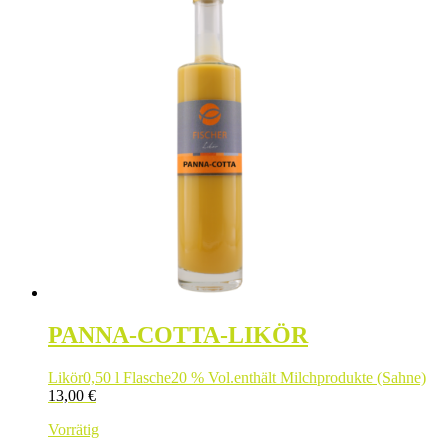
PANNA-COTTA-LIKÖR
Likör
0,50 l Flasche
20 % Vol.
enthält Milchprodukte (Sahne)
13,00
€
Vorrätig