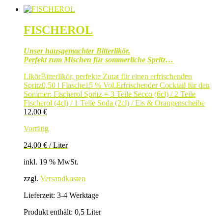
FISCHEROL
Unser hausgemachter Bitterlikör.
Perfekt zum Mischen für sommerliche Spritz…
Likör
Bitterlikör, perfekte Zutat für einen erfrischenden
Spritz
0,50 l Flasche
15 % Vol.
Erfrischender Cocktail für den
Sommer: Fischerol Spritz = 3 Teile Secco (6cl) / 2 Teile
Fischerol (4cl) / 1 Teile Soda (2cl) / Eis & Orangenscheibe
12,00
€
Vorrätig
24,00
€
/
Liter
inkl. 19 % MwSt.
zzgl.
Versandkosten
Lieferzeit:
3-4 Werktage
Produkt enthält: 0,5
Liter