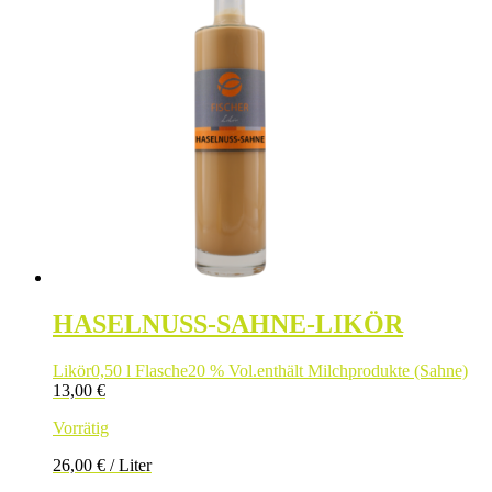
HASELNUSS-SAHNE-LIKÖR
Likör
0,50 l Flasche
20 % Vol.
enthält Milchprodukte (Sahne)
13,00
€
Vorrätig
26,00
€
/
Liter