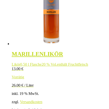
MARILLENLIKÖR
Likör
0,50 l Flasche
20 % Vol.
enthält Fruchtfleisch
13,00
€
Vorrätig
26,00
€
/
Liter
inkl. 19 % MwSt.
zzgl.
Versandkosten