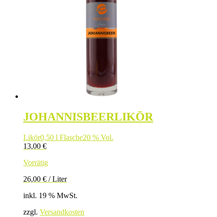
JOHANNISBEERLIKÖR
Likör
0,50 l Flasche
20 % Vol.
13,00
€
Vorrätig
26,00
€
/
Liter
inkl. 19 % MwSt.
zzgl.
Versandkosten