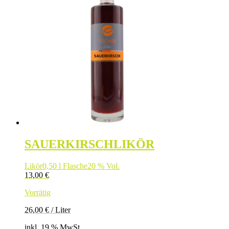
SAUERKIRSCHLIKÖR
Likör
0,50 l Flasche
20 % Vol.
13,00
€
Vorrätig
26,00
€
/
Liter
inkl. 19 % MwSt.