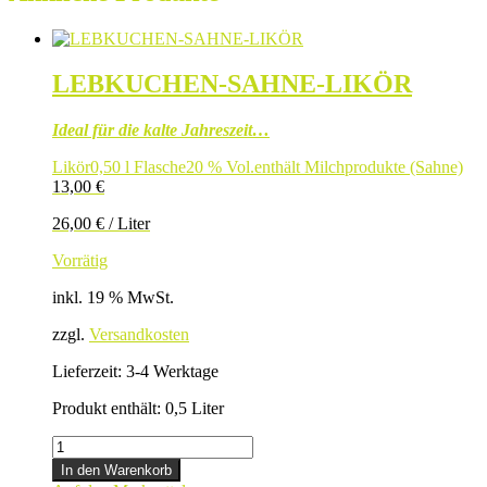
LEBKUCHEN-SAHNE-LIKÖR
Ideal für die kalte Jahreszeit…
Likör
0,50 l Flasche
20 % Vol.
enthält Milchprodukte (Sahne)
13,00
€
26,00
€
/
Liter
Vorrätig
inkl. 19 % MwSt.
zzgl.
Versandkosten
Lieferzeit:
3-4 Werktage
Produkt enthält: 0,5
Liter
LEBKUCHEN-
SAHNE-
In den Warenkorb
LIKÖR