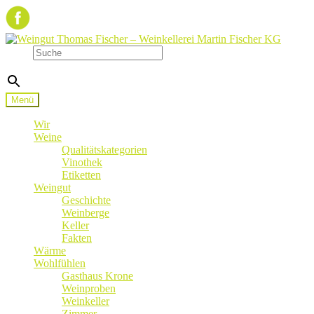
Zur
Zum
Navigation
Inhalt
Suche
springen
springen
×
Menü
Wir
Weine
Qualitätskategorien
Vinothek
Etiketten
Weingut
Geschichte
Weinberge
Keller
Fakten
Wärme
Wohlfühlen
Gasthaus Krone
Weinproben
Weinkeller
Zimmer