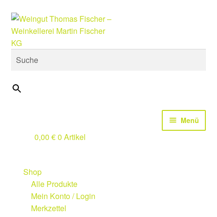
Zur
Zum
Suche
Navigation
Inhalt
springen
springen
×
Menü
0,00
€
0 Artikel
Start
Design Studio
Shop
Alle Produkte
Wir
Mein Konto / Login
Merkzettel