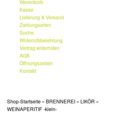
Warenkorb
Weine
Kasse
Lieferung & Versand
Qualitätskategorien
Zahlungsarten
Suche
Vinothek
Widerrufsbelehrung
Vertrag widerrufen
Etiketten
AGB
Öffnungszeiten
Weingut
Kontakt
Geschichte
Weingut
|
Edelobstbrennerei
|
Vinothek
Weinberge
Shop-Startseite
»
BRENNEREI
»
LIKÖR
»
WEINAPERITIF -klein-
Keller
Fakten