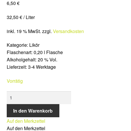
6,50
€
Veranstaltungen
32,50
€
/
Liter
Shop
inkl. 19 % MwSt.
zzgl.
Versandkosten
Mein Konto
Kategorie
:
Likör
Wishlist
Flaschenart
:
0,20 l Flasche
Alkoholgehalt
:
20 % Vol.
Warenkorb
Lieferzeit:
3-4 Werktage
Vorrätig
Kasse
WEINAPERITIF
Lieferung & Versand
-
klein-
In den Warenkorb
Zahlungsarten
Menge
Auf den Merkzettel
Widerrufsbelehrung
Auf den Merkzettel