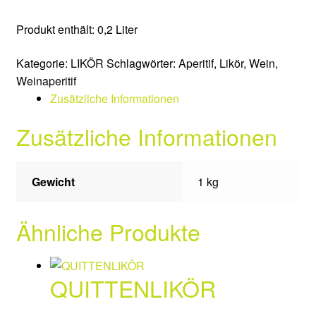
Vertrag widerrufen
Produkt enthält: 0,2
Liter
Kategorie:
LIKÖR
Schlagwörter:
Aperitif
,
Likör
,
Wein
,
AGB
Weinaperitif
Zusätzliche Informationen
Suche
Zusätzliche Informationen
Öffnungszeiten
Kontakt
Gewicht
1 kg
Partner
Ähnliche Produkte
Impressum
QUITTENLIKÖR
Datenschutzerklärung