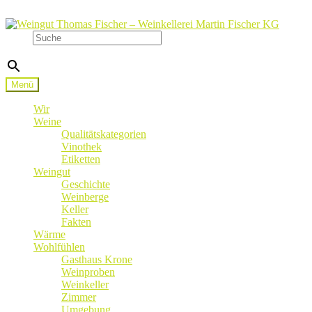
Zur
Zum
Navigation
Inhalt
Suche
springen
springen
×
Menü
Wir
Weine
Qualitätskategorien
Vinothek
Etiketten
Weingut
Geschichte
Weinberge
Keller
Fakten
Wärme
Wohlfühlen
Gasthaus Krone
Weinproben
Weinkeller
Zimmer
Umgebung