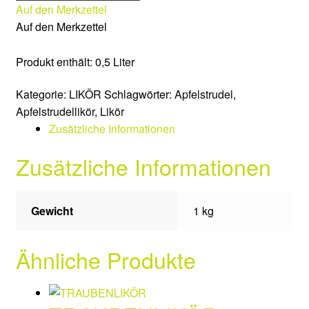
Auf den Merkzettel
Auf den Merkzettel
Vertrag widerrufen
Produkt enthält: 0,5
Liter
AGB
Kategorie:
LIKÖR
Schlagwörter:
Apfelstrudel
,
Suche
Apfelstrudellikör
,
Likör
Zusätzliche Informationen
Öffnungszeiten
Zusätzliche Informationen
Kontakt
Gewicht
1 kg
Partner
Impressum
Ähnliche Produkte
Datenschutzerklärung