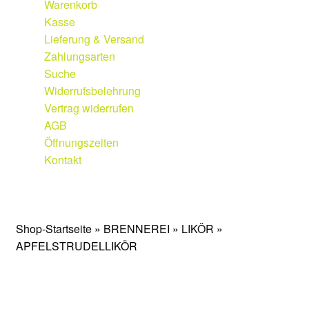
Warenkorb
Weine
Kasse
Lieferung & Versand
Qualitätskategorien
Zahlungsarten
Suche
Vinothek
Widerrufsbelehrung
Vertrag widerrufen
Etiketten
AGB
Öffnungszeiten
Weingut
Kontakt
Geschichte
Weingut
|
Edelobstbrennerei
|
Vinothek
Weinberge
Shop-Startseite
»
BRENNEREI
»
LIKÖR
»
APFELSTRUDELLIKÖR
Keller
Fakten