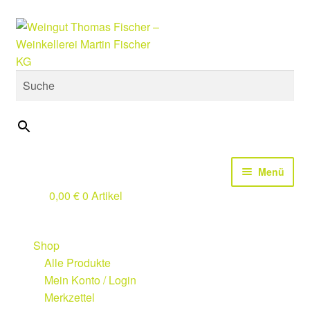
Zur
Zum
Suche
Navigation
Inhalt
springen
springen
×
Menü
0,00
€
0 Artikel
Start
Design Studio
Shop
Alle Produkte
Wir
Mein Konto / Login
Merkzettel