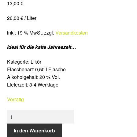
13,00
€
Veranstaltungen
26,00
€
/
Liter
Shop
inkl. 19 % MwSt.
zzgl.
Versandkosten
Mein Konto
Ideal für die kalte Jahreszeit…
Wishlist
Kategorie
:
Likör
Warenkorb
Flaschenart
:
0,50 l Flasche
Alkoholgehalt
:
20 % Vol.
Lieferzeit:
3-4 Werktage
Kasse
Vorrätig
Lieferung & Versand
APFELSTRUDELLIKÖR
Zahlungsarten
Menge
In den Warenkorb
Widerrufsbelehrung