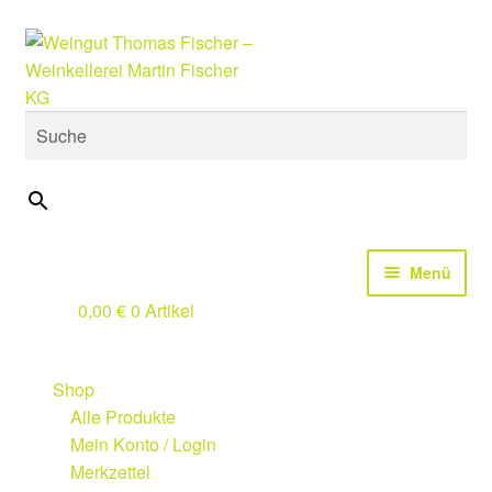
Zur
Zum
Suche
Navigation
Inhalt
springen
springen
×
Menü
0,00
€
0 Artikel
Start
Design Studio
Shop
Alle Produkte
Wir
Mein Konto / Login
Merkzettel