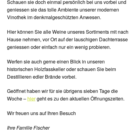
Schauen sie doch einmal persönlich bei uns vorbei und
geniessen sie das tolle Ambiente unserer modernen
Wärme
Vinothek im denkmalgeschützten Anwesen.
Wohlfühlen
Hier können Sie alle Weine unseres Sortiments mit nach
Hause nehmen, vor Ort auf der lauschigen Dachterrasse
Gasthaus Krone
geniessen oder einfach nur ein wenig probieren.
Weinproben
Werfen sie auch gerne einen Blick in unseren
historischen Holzfasskeller oder schauen Sie beim
Weinkeller
Destillieren edler Brände vorbei.
Geöffnet haben wir für sie übrigens sieben Tage die
Zimmer
Woche –
hier
geht es zu den aktuellen Öffnungszeiten.
Umgebung
Wir freuen uns auf Ihren Besuch
Wichtiges
Ihre Familie Fischer