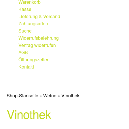
Warenkorb
Weine
Kasse
Lieferung & Versand
Qualitätskategorien
Zahlungsarten
Suche
Vinothek
Widerrufsbelehrung
Vertrag widerrufen
Etiketten
AGB
Öffnungszeiten
Weingut
Kontakt
Geschichte
Weingut
|
Edelobstbrennerei
|
Vinothek
Weinberge
Shop-Startseite
»
Weine
» Vinothek
Vinothek
Keller
Fakten