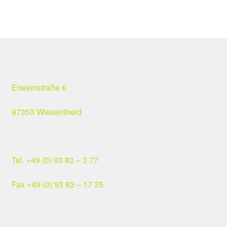
Veranstaltungen
Shop
Mein Konto
Wishlist
Erweinstraße 6
97353 Wiesentheid
Warenkorb
Kasse
Tel. +49 (0) 93 83 – 3 77
Lieferung & Versand
Fax +49 (0) 93 83 – 17 35
Zahlungsarten
Widerrufsbelehrung