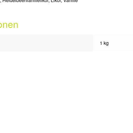
r
,
Heidelbeervanillelikör
,
Likör
,
Vanille
ionen
1 kg