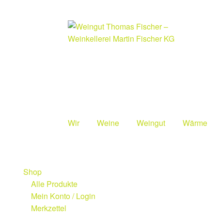
Zur
Zum
Navigation
Inhalt
springen
springen
Wir
Weine
Weingut
Wärme
Start
Design Studio
Wir
Weine
Weingut
Wä
Shop
Partner
Impressum
Datenschutzerklärung
Alle Produkte
Mein Konto / Login
Merkzettel