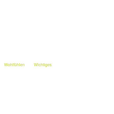
Wohlfühlen
Wichtiges
rme
Wohlfühlen
Wichtiges
Shop
Suche
Öffnungszeiten
Kontakt