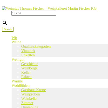
Zur
Zum
Navigation
Inhalt
Suche
springen
springen
×
Menü
Wir
Weine
Qualitätskategorien
Vinothek
Etiketten
Weingut
Geschichte
Weinberge
Keller
Fakten
Wärme
Wohlfühlen
Gasthaus Krone
Weinproben
Weinkeller
Zimmer
Umgebung