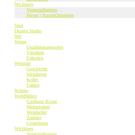
Wichtiges
Veranstaltungen
Presse / Auszeichnungen
Start
Design Studio
Wir
Weine
Qualitätskategorien
Vinothek
Etiketten
Weingut
Geschichte
Weinberge
Keller
Fakten
Wärme
Wohlfühlen
Gasthaus Krone
Weinproben
Weinkeller
Zimmer
Umgebung
Wichtiges
Veranstaltungen