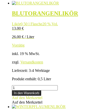
BLUTORANGENLIKÖR
Likör
0,50 l Flasche
20 % Vol.
13,00
€
26,00
€
/
Liter
Vorrätig
inkl. 19 % MwSt.
zzgl.
Versandkosten
Lieferzeit:
3-4 Werktage
Produkt enthält: 0,5
Liter
BLUTORANGENLIKÖR
Menge
In den Warenkorb
Auf den Merkzettel
Auf den Merkzettel