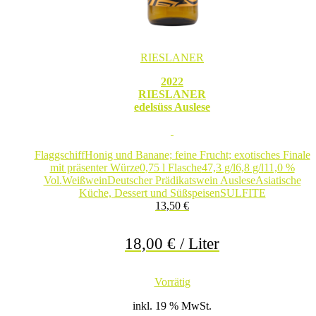
RIESLANER
2022
RIESLANER
edelsüss Auslese
Flaggschiff
Honig und Banane; feine Frucht; exotisches Finale
mit präsenter Würze
0,75 l Flasche
47,3 g/l
6,8 g/l
11,0 %
Vol.
Weißwein
Deutscher Prädikatswein Auslese
Asiatische
Küche, Dessert und Süßspeisen
SULFITE
13,50
€
18,00
€
/
Liter
Vorrätig
inkl. 19 % MwSt.