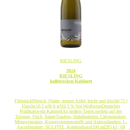
RIESLING
2024
RIESLING
halbtrocken Kabinett
Filetstück
Pfirsich, Quitte, grüner Apfel; leicht und frisch
0,75 l
Flasche
16,5 g/l
6,6 g/l
10,5 % Vol.
Weißwein
Deutscher
Prädikatswein Kabinett
An heißen Tagen perfekt auf der
Terrasse, Fisch, Salate
Trauben, Stabilisatoren: Citronensäure,
Metaweinsäure, Konservierungsstoffe und Antioxidantien: L-
Ascorbinsäure, SULFITE, Kohlendioxid
100 ml
285 kJ / 68