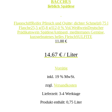
BACCHUS
lieblich Spätlese
Flaggschiff
Reifer Pfirsich und Quitte; dichter Schmelz
0,75 l
Flasche
25,5 g/l
5,8 g/l
12,0 % Vol.
Weißwein
Deutscher
Prädikatswein Spätlese
Antipasti, mediterranes Gemüse,
kurzgebratenes helles Fleisch
SULFITE
11,00
€
14,67
€
/
Liter
Vorrätig
inkl. 19 % MwSt.
zzgl.
Versandkosten
Lieferzeit:
3-4 Werktage
Produkt enthält: 0,75
Liter