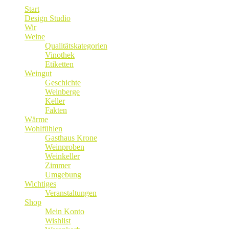
Start
Design Studio
Wir
Weine
Qualitätskategorien
Vinothek
Etiketten
Weingut
Geschichte
Weinberge
Keller
Fakten
Wärme
Wohlfühlen
Gasthaus Krone
Weinproben
Weinkeller
Zimmer
Umgebung
Wichtiges
Veranstaltungen
Shop
Mein Konto
Wishlist