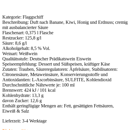
Kategorie
:
Flaggschiff
Beschreibung
:
Duft nach Banane, Kiwi, Honig und Erdnuss; cremig
mit ausbalancierter Säure
Flaschenart
:
0,375 l Flasche
Restzucker
:
125,8 g/l
Säure
:
8,6 g/l
Alkoholgehalt
:
8,5 % Vol.
Weinart
:
Weißwein
Qualitätsstufe
:
Deutscher Prädikatswein Eiswein
Speiseempfehlung
:
Dessert und Süßspeisen, kräftiger Käse
Zutaten
:
Trauben, Säureregulatoren: Äpfelsäure, Stabilisatoren:
Citronensäure, Metaweinsäure, Konservierungsstoffe und
Antioxidantien: L-Ascorbinsäure, SULFITE, Kohlendioxid
Durchschnittliche Nährwerte je
:
100 ml
Brennwert
:
424 kJ / 101 kcal
Kohlenhydrate
:
13,3 g
davon Zucker
:
12,6 g
Enthält geringfügige Mengen an
:
Fett, gesättigten Fettsäuren,
Eiweiß & Salz
Lieferzeit:
3-4 Werktage