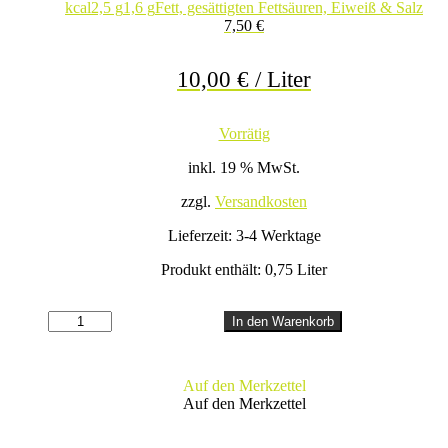
kcal
2,5 g
1,6 g
Fett, gesättigten Fettsäuren, Eiweiß & Salz
7,50
€
10,00
€
/
Liter
Vorrätig
inkl. 19 % MwSt.
zzgl.
Versandkosten
Lieferzeit:
3-4 Werktage
Produkt enthält: 0,75
Liter
RIESLING
In den Warenkorb
Menge
Auf den Merkzettel
Auf den Merkzettel