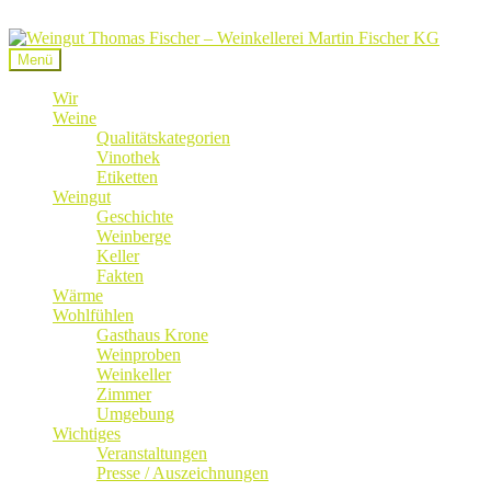
Zur
Zum
Navigation
Inhalt
Menü
springen
springen
Wir
Weine
Qualitätskategorien
Vinothek
Etiketten
Weingut
Geschichte
Weinberge
Keller
Fakten
Wärme
Wohlfühlen
Gasthaus Krone
Weinproben
Weinkeller
Zimmer
Umgebung
Wichtiges
Veranstaltungen
Presse / Auszeichnungen