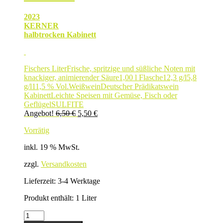
2023
KERNER
halbtrocken Kabinett
Fischers Liter
Frische, spritzige und süßliche Noten mit
knackiger, animierender Säure
1,00 l Flasche
12,3 g/l
5,8
g/l
11,5 % Vol.
Weißwein
Deutscher Prädikatswein
Kabinett
Leichte Speisen mit Gemüse, Fisch oder
Geflügel
SULFITE
Ursprünglicher
Aktueller
Angebot!
6,50
€
5,50
€
Preis
Preis
Vorrätig
war:
ist:
6,50 €
5,50 €.
inkl. 19 % MwSt.
zzgl.
Versandkosten
Lieferzeit:
3-4 Werktage
Produkt enthält: 1
Liter
KERNER