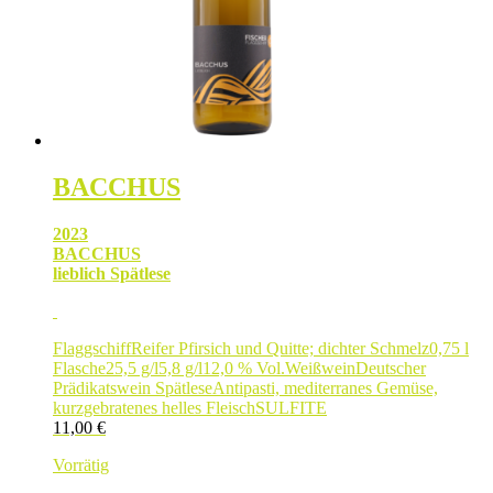
BACCHUS
2023
BACCHUS
lieblich Spätlese
Flaggschiff
Reifer Pfirsich und Quitte; dichter Schmelz
0,75 l
Flasche
25,5 g/l
5,8 g/l
12,0 % Vol.
Weißwein
Deutscher
Prädikatswein Spätlese
Antipasti, mediterranes Gemüse,
kurzgebratenes helles Fleisch
SULFITE
11,00
€
Vorrätig