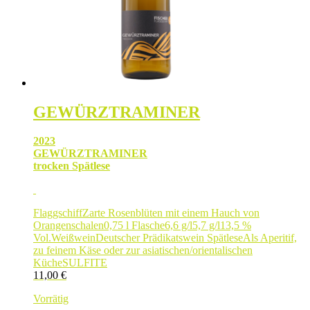
GEWÜRZTRAMINER
2023
GEWÜRZTRAMINER
trocken Spätlese
Flaggschiff
Zarte Rosenblüten mit einem Hauch von
Orangenschalen
0,75 l Flasche
6,6 g/l
5,7 g/l
13,5 %
Vol.
Weißwein
Deutscher Prädikatswein Spätlese
Als Aperitif,
zu feinem Käse oder zur asiatischen/orientalischen
Küche
SULFITE
11,00
€
Vorrätig