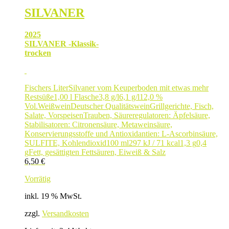
SILVANER
2025
SILVANER -Klassik-
trocken
Fischers Liter
Silvaner vom Keuperboden mit etwas mehr
Restsüße
1,00 l Flasche
3,8 g/l
6,1 g/l
12,0 %
Vol.
Weißwein
Deutscher Qualitätswein
Grillgerichte, Fisch,
Salate, Vorspeisen
Trauben, Säureregulatoren: Äpfelsäure,
Stabilisatoren: Citronensäure, Metaweinsäure,
Konservierungsstoffe und Antioxidantien: L-Ascorbinsäure,
SULFITE, Kohlendioxid
100 ml
297 kJ / 71 kcal
1,3 g
0,4
g
Fett, gesättigten Fettsäuren, Eiweiß & Salz
6,50
€
Vorrätig
inkl. 19 % MwSt.
zzgl.
Versandkosten