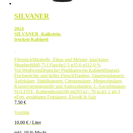
SILVANER
2024
SILVANER -Kalkstein-
trocken Kabinett
Filetstück
Mirabelle, Zitrus und Melone; knackiges
Mundgefühl
0,75 l Flasche
2,5 g/l
5,6 g/l
12,0 %
Vol.
Weißwein
Deutscher Prädikatswein Kabinett
Spargel,
Fischgerichte und helles Fleisch
Trauben, Säureregulatoren:
Äpfelsäure, Stabilisatoren: Citronensäure, Metaweinsäure,
Konservierungsstoffe und Antioxidantien: L-Ascorbinsäure,
SULFITE, Kohlendioxid
100 ml
293 kJ / 70 kcal
1,2 g
0,3
g
Fett, gesättigten Fettsäuren, Eiweiß & Salz
7,50
€
Vorrätig
10,00
€
/
Liter
inkl. 19 % MwSt.