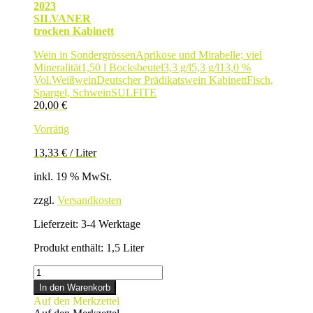
2023
SILVANER
trocken Kabinett
Wein in Sondergrössen
Aprikose und Mirabelle; viel
Mineralität
1,50 l Bocksbeutel
3,3 g/l
5,3 g/l
13,0 %
Vol.
Weißwein
Deutscher Prädikatswein Kabinett
Fisch,
Spargel, Schwein
SULFITE
20,00
€
Vorrätig
13,33
€
/
Liter
inkl. 19 % MwSt.
zzgl.
Versandkosten
Lieferzeit:
3-4 Werktage
Produkt enthält: 1,5
Liter
SILVANER
1,50
In den Warenkorb
L
Auf den Merkzettel
Menge