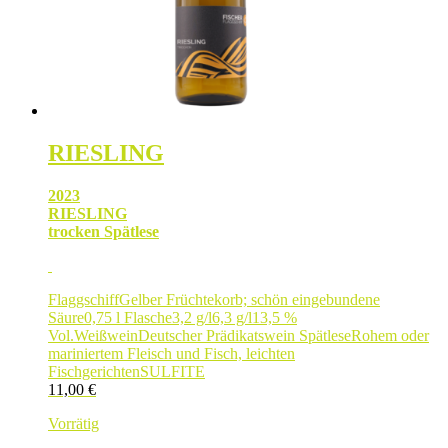
RIESLING
2023
RIESLING
trocken Spätlese
Flaggschiff
Gelber Früchtekorb; schön eingebundene
Säure
0,75 l Flasche
3,2 g/l
6,3 g/l
13,5 %
Vol.
Weißwein
Deutscher Prädikatswein Spätlese
Rohem oder
mariniertem Fleisch und Fisch, leichten
Fischgerichten
SULFITE
11,00
€
Vorrätig