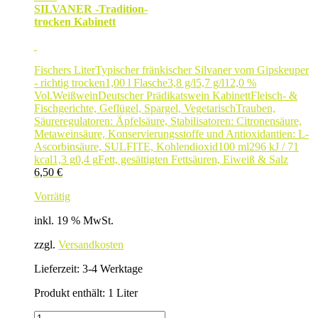
SILVANER -Tradition-
trocken Kabinett
Fischers Liter
Typischer fränkischer Silvaner vom Gipskeuper
- richtig trocken
1,00 l Flasche
3,8 g/l
5,7 g/l
12,0 %
Vol.
Weißwein
Deutscher Prädikatswein Kabinett
Fleisch- &
Fischgerichte, Geflügel, Spargel, Vegetarisch
Trauben,
Säureregulatoren: Äpfelsäure, Stabilisatoren: Citronensäure,
Metaweinsäure, Konservierungsstoffe und Antioxidantien: L-
Ascorbinsäure, SULFITE, Kohlendioxid
100 ml
296 kJ / 71
kcal
1,3 g
0,4 g
Fett, gesättigten Fettsäuren, Eiweiß & Salz
6,50
€
Vorrätig
inkl. 19 % MwSt.
zzgl.
Versandkosten
Lieferzeit:
3-4 Werktage
Produkt enthält: 1
Liter
SILVANER