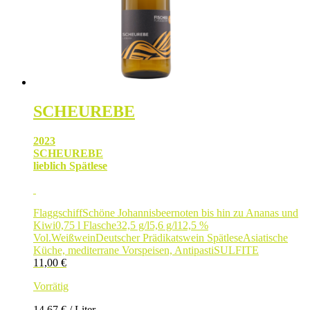
SCHEUREBE
2023
SCHEUREBE
lieblich Spätlese
Flaggschiff
Schöne Johannisbeernoten bis hin zu Ananas und
Kiwi
0,75 l Flasche
32,5 g/l
5,6 g/l
12,5 %
Vol.
Weißwein
Deutscher Prädikatswein Spätlese
Asiatische
Küche, mediterrane Vorspeisen, Antipasti
SULFITE
11,00
€
Vorrätig
14,67
€
/
Liter