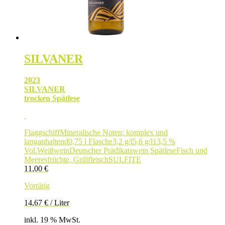
SILVANER
2023
SILVANER
trocken Spätlese
Flaggschiff
Mineralische Noten; komplex und
langanhaltend
0,75 l Flasche
3,2 g/l
5,6 g/l
13,5 %
Vol.
Weißwein
Deutscher Prädikatswein Spätlese
Fisch und
Meeresfrüchte, Grillfleisch
SULFITE
11,00
€
Vorrätig
14,67
€
/
Liter
inkl. 19 % MwSt.