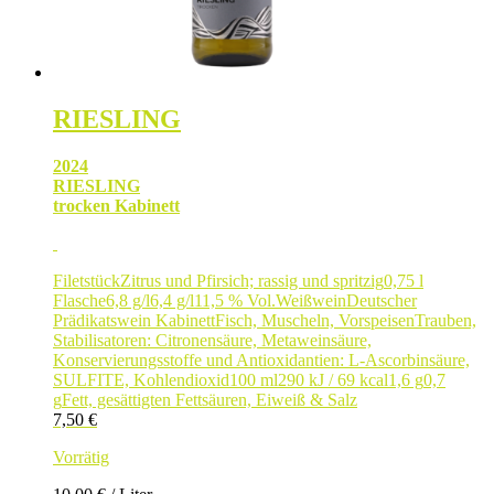
RIESLING
2024
RIESLING
trocken Kabinett
Filetstück
Zitrus und Pfirsich; rassig und spritzig
0,75 l
Flasche
6,8 g/l
6,4 g/l
11,5 % Vol.
Weißwein
Deutscher
Prädikatswein Kabinett
Fisch, Muscheln, Vorspeisen
Trauben,
Stabilisatoren: Citronensäure, Metaweinsäure,
Konservierungsstoffe und Antioxidantien: L-Ascorbinsäure,
SULFITE, Kohlendioxid
100 ml
290 kJ / 69 kcal
1,6 g
0,7
g
Fett, gesättigten Fettsäuren, Eiweiß & Salz
7,50
€
Vorrätig