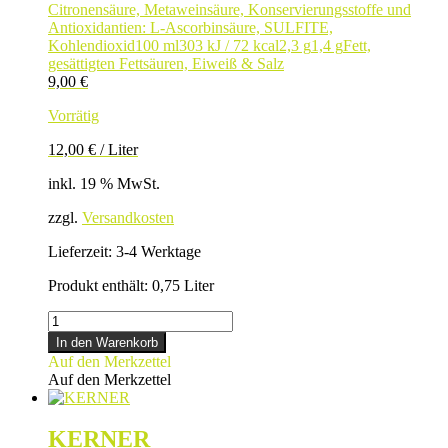
Citronensäure, Metaweinsäure, Konservierungsstoffe und
Antioxidantien: L-Ascorbinsäure, SULFITE,
Kohlendioxid
100 ml
303 kJ / 72 kcal
2,3 g
1,4 g
Fett,
gesättigten Fettsäuren, Eiweiß & Salz
9,00
€
Vorrätig
12,00
€
/
Liter
inkl. 19 % MwSt.
zzgl.
Versandkosten
Lieferzeit:
3-4 Werktage
Produkt enthält: 0,75
Liter
BACCHUS
3
In den Warenkorb
x
Auf den Merkzettel
0,25
Auf den Merkzettel
L
Menge
KERNER