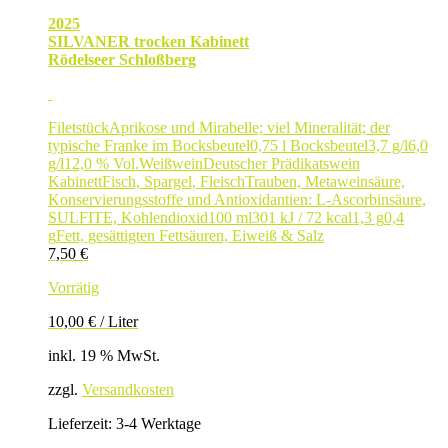
2025
SILVANER trocken Kabinett
Rödelseer Schloßberg
Filetstück
Aprikose und Mirabelle; viel Mineralität; der
typische Franke im Bocksbeutel
0,75 l Bocksbeutel
3,7 g/l
6,0
g/l
12,0 % Vol.
Weißwein
Deutscher Prädikatswein
Kabinett
Fisch, Spargel, Fleisch
Trauben, Metaweinsäure,
Konservierungsstoffe und Antioxidantien: L-Ascorbinsäure,
SULFITE, Kohlendioxid
100 ml
301 kJ / 72 kcal
1,3 g
0,4
g
Fett, gesättigten Fettsäuren, Eiweiß & Salz
7,50
€
Vorrätig
10,00
€
/
Liter
inkl. 19 % MwSt.
zzgl.
Versandkosten
Lieferzeit:
3-4 Werktage