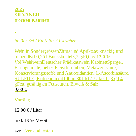
2025
SILVANER
trocken Kabinett
im 3er Set / Preis für 3 Flaschen
Wein in Sondergrössen
Zitrus und Aprikose; knackig und
mineralisch
0,25 l Bocksbeutel
3,7 g/l
6,0 g/l
12,0 %
Vol.
Weißwein
Deutscher Prädikatswein Kabinett
Spargel,
Fischgerichte, helles Fleisch
Trauben, Metaweinsäure,
Konservierungsstoffe und Antioxidantien: L-Ascorbinsäure,
SULFITE, Kohlendioxid
100 ml
301 kJ / 72 kcal
1,3 g
0,4
g
Fett, gesättigten Fettsäuren, Eiweiß & Salz
9,00
€
Vorrätig
12,00
€
/
Liter
inkl. 19 % MwSt.
zzgl.
Versandkosten