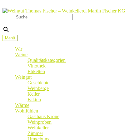
Zur
Zum
Navigation
Inhalt
Suche
springen
springen
×
Menü
Wir
Weine
Qualitätskategorien
Vinothek
Etiketten
Weingut
Geschichte
Weinberge
Keller
Fakten
Wärme
Wohlfühlen
Gasthaus Krone
Weinproben
Weinkeller
Zimmer
Umgebung