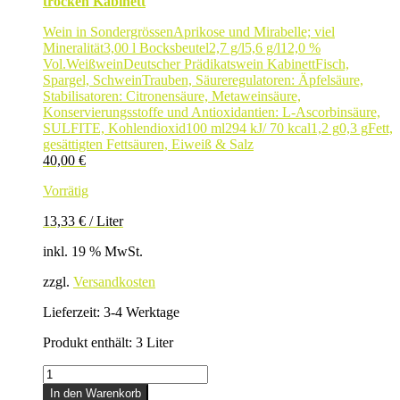
trocken Kabinett
Wein in Sondergrössen
Aprikose und Mirabelle; viel
Mineralität
3,00 l Bocksbeutel
2,7 g/l
5,6 g/l
12,0 %
Vol.
Weißwein
Deutscher Prädikatswein Kabinett
Fisch,
Spargel, Schwein
Trauben, Säureregulatoren: Äpfelsäure,
Stabilisatoren: Citronensäure, Metaweinsäure,
Konservierungsstoffe und Antioxidantien: L-Ascorbinsäure,
SULFITE, Kohlendioxid
100 ml
294 kJ/ 70 kcal
1,2 g
0,3 g
Fett,
gesättigten Fettsäuren, Eiweiß & Salz
40,00
€
Vorrätig
13,33
€
/
Liter
inkl. 19 % MwSt.
zzgl.
Versandkosten
Lieferzeit:
3-4 Werktage
Produkt enthält: 3
Liter
SILVANER
3,00
In den Warenkorb