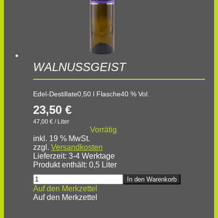
WALNUSSGEIST
Edel-Destillate
0,50 l Flasche
40 % Vol.
23,50
€
47,00
€
/
Liter
Vorrätig
inkl. 19 % MwSt.
zzgl.
Versandkosten
Lieferzeit:
3-4 Werktage
Produkt enthält: 0,5
Liter
WALNUSSGEIST
In den Warenkorb
Menge
Auf den Merkzettel
Auf den Merkzettel