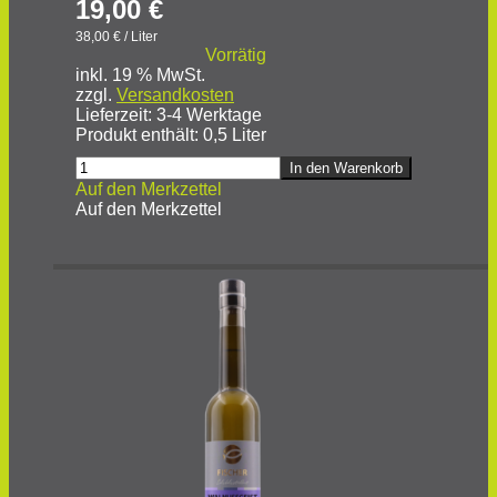
19,00
€
38,00
€
/
Liter
Vorrätig
inkl. 19 % MwSt.
zzgl.
Versandkosten
Lieferzeit:
3-4 Werktage
Produkt enthält: 0,5
Liter
SPITZZWETSCHGENBRAND
In den Warenkorb
Menge
Auf den Merkzettel
Auf den Merkzettel