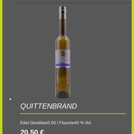
QUITTENBRAND
Edel-Destillate
0,50 l Flasche
40 % Vol.
20,50
€