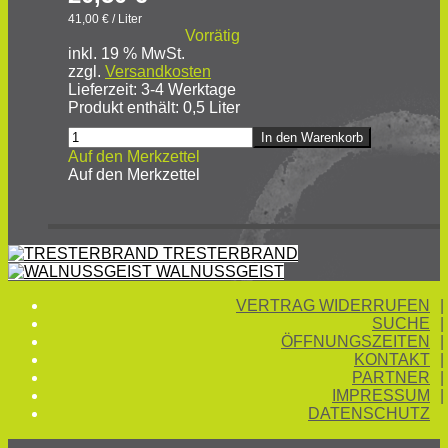
41,00
€
/
Liter
Vorrätig
inkl. 19 % MwSt.
zzgl.
Versandkosten
Lieferzeit:
3-4 Werktage
Produkt enthält: 0,5
Liter
QUITTENBRAND
In den Warenkorb
Menge
Auf den Merkzettel
Auf den Merkzettel
TRESTERBRAND
WALNUSSGEIST
VERTRAG WIDERRUFEN
SUCHE
ÖFFNUNGSZEITEN
KONTAKT
PARTNER
IMPRESSUM
DATENSCHUTZ