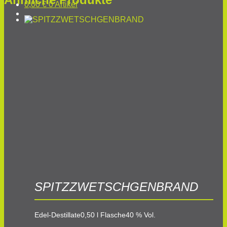
0,00
€
0 Artikel
SPITZZWETSCHGENBRAND
Edel-Destillate
0,50 l Flasche
40 % Vol.