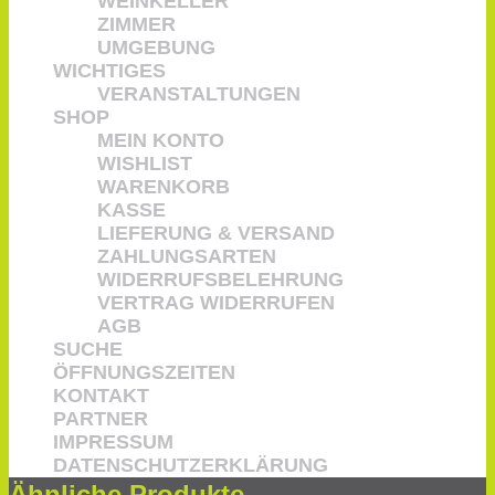
WEINKELLER
ZIMMER
35,00
€
UMGEBUNG
WICHTIGES
70,00
€
/
Liter
VERANSTALTUNGEN
inkl. 19 % MwSt.
zzgl.
Versandkosten
SHOP
Kategorie
:
Edel-Destillate
MEIN KONTO
Flaschenart
:
0,50 l Flasche
WISHLIST
Alkoholgehalt
:
40 % Vol.
WARENKORB
Lieferzeit:
3-4 Werktage
KASSE
LIEFERUNG & VERSAND
Vorrätig
ZAHLUNGSARTEN
VOGELBEERENBRAND
WIDERRUFSBELEHRUNG
Menge
In den Warenkorb
VERTRAG WIDERRUFEN
Auf den Merkzettel
AGB
Auf den Merkzettel
SUCHE
Produkt enthält: 0,5
Liter
ÖFFNUNGSZEITEN
Kategorie:
EDEL-DESTILLATE
KONTAKT
PARTNER
IMPRESSUM
DATENSCHUTZERKLÄRUNG
Ähnliche Produkte