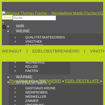
Zur
Zum
Navigation
Inhalt
Suche
Menü
springen
springen
×
WIR
WEINE
QUALITÄTSKATEGORIEN
VINOTHEK
ETIKETTEN
WEINGUT
|
EDELOBSTBRENNEREI
|
VINOT
WEINGUT
GESCHICHTE
WEINBERGE
KELLER
FAKTEN
WÄRME
Shop-Startseite
»
BRENNEREI
»
EDEL-DESTILLATE
»
WOHLFÜHLEN
VOGELBEERENBRAND
GASTHAUS KRONE
WEINPROBEN
WEINKELLER
ZIMMER