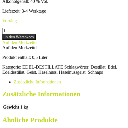
Alkoholgehalt
:
40 % Vol.
Lieferzeit:
3-4 Werktage
Vorrätig
HASELNUSSGEIST
Menge
In den Warenkorb
Auf den Merkzettel
Auf den Merkzettel
Produkt enthält: 0,5
Liter
Kategorie:
EDEL-DESTILLATE
Schlagwörter:
Destillat
,
Edel
,
Edeldestillat
,
Geist
,
Haselnuss
,
Haselnussgeist
,
Schnaps
Zusätzliche Informationen
Zusätzliche Informationen
Gewicht
1 kg
Ähnliche Produkte