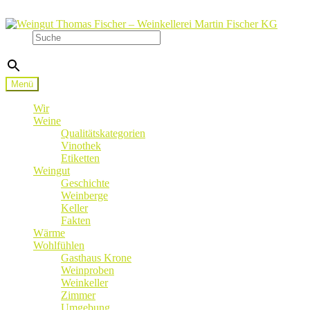
Zur
Zum
Navigation
Inhalt
Suche
springen
springen
×
Menü
Wir
Weine
Qualitätskategorien
Vinothek
Etiketten
Weingut
Geschichte
Weinberge
Keller
Fakten
Wärme
Wohlfühlen
Gasthaus Krone
Weinproben
Weinkeller
Zimmer
Umgebung