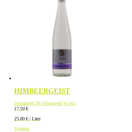
HIMBEERGEIST
Destillate
0,70 l Flasche
40 % Vol.
17,50
€
25,00
€
/
Liter
Vorrätig