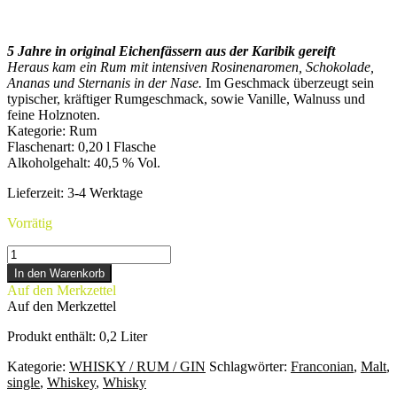
5 Jahre in original Eichenfässern aus der Karibik gereift
Heraus kam ein Rum mit intensiven Rosinenaromen, Schokolade,
Ananas und Sternanis in der Nase.
Im Geschmack überzeugt sein
typischer, kräftiger Rumgeschmack, sowie Vanille, Walnuss und
feine Holznoten.
Kategorie
:
Rum
Flaschenart
:
0,20 l Flasche
Alkoholgehalt
:
40,5 % Vol.
Lieferzeit:
3-4 Werktage
Vorrätig
RUM
-
In den Warenkorb
klein-
Auf den Merkzettel
Menge
Auf den Merkzettel
Produkt enthält: 0,2
Liter
Kategorie:
WHISKY / RUM / GIN
Schlagwörter:
Franconian
,
Malt
,
single
,
Whiskey
,
Whisky