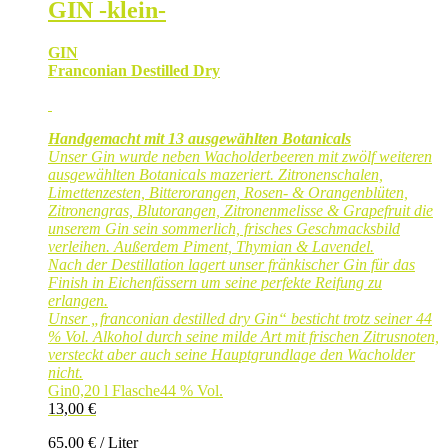
GIN -klein-
GIN
Franconian Destilled Dry
Handgemacht mit 13 ausgewählten Botanicals
Unser Gin wurde neben Wacholderbeeren mit zwölf weiteren
ausgewählten Botanicals mazeriert. Zitronenschalen,
Limettenzesten, Bitterorangen, Rosen- & Orangenblüten,
Zitronengras, Blutorangen, Zitronenmelisse & Grapefruit die
unserem Gin sein sommerlich, frisches Geschmacksbild
verleihen. Außerdem Piment, Thymian & Lavendel.
Nach der Destillation lagert unser fränkischer Gin für das
Finish in Eichenfässern um seine perfekte Reifung zu
erlangen.
Unser „franconian destilled dry Gin“ besticht trotz seiner 44
% Vol. Alkohol durch seine milde Art mit frischen Zitrusnoten,
versteckt aber auch seine Hauptgrundlage den Wacholder
nicht.
Gin
0,20 l Flasche
44 % Vol.
13,00
€
65,00
€
/
Liter