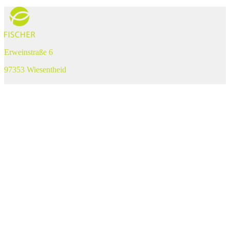
Erweinstraße 6
97353 Wiesentheid
Tel. +49 (0) 93 83 – 3 77
Fax +49 (0) 93 83 – 17 35
post@fischer-wein.de
Mein Konto
Suche
Suche
×
Warenkorb
0