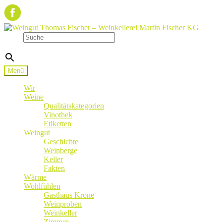
Zur
Zum
Navigation
Inhalt
Suche
springen
springen
×
Menü
Wir
Weine
Qualitätskategorien
Vinothek
Etiketten
Weingut
Geschichte
Weinberge
Keller
Fakten
Wärme
Wohlfühlen
Gasthaus Krone
Weinproben
Weinkeller
Zimmer