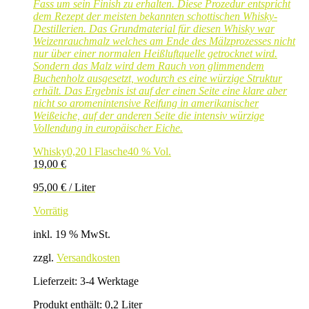
Fass um sein Finish zu erhalten. Diese Prozedur entspricht
dem Rezept der meisten bekannten schottischen Whisky-
Destillerien. Das Grundmaterial für diesen Whisky war
Weizenrauchmalz welches am Ende des Mälzprozesses nicht
nur über einer normalen Heißluftquelle getrocknet wird.
Sondern das Malz wird dem Rauch von glimmendem
Buchenholz ausgesetzt, wodurch es eine würzige Struktur
erhält. Das Ergebnis ist auf der einen Seite eine klare aber
nicht so aromenintensive Reifung in amerikanischer
Weißeiche, auf der anderen Seite die intensiv würzige
Vollendung in europäischer Eiche.
Whisky
0,20 l Flasche
40 % Vol.
19,00
€
95,00
€
/
Liter
Vorrätig
inkl. 19 % MwSt.
zzgl.
Versandkosten
Lieferzeit:
3-4 Werktage
Produkt enthält: 0,2
Liter