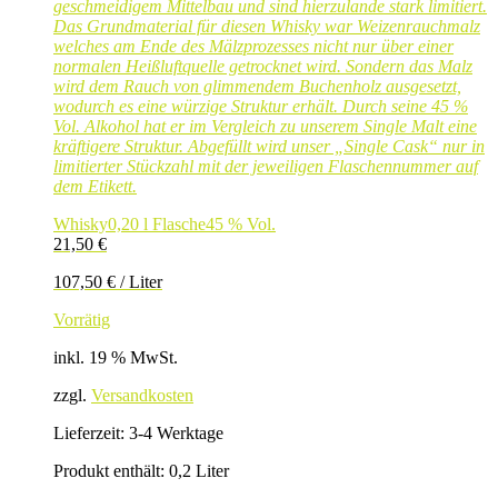
geschmeidigem Mittelbau und sind hierzulande stark limitiert.
Das Grundmaterial für diesen Whisky war Weizenrauchmalz
welches am Ende des Mälzprozesses nicht nur über einer
normalen Heißluftquelle getrocknet wird. Sondern das Malz
wird dem Rauch von glimmendem Buchenholz ausgesetzt,
wodurch es eine würzige Struktur erhält. Durch seine 45 %
Vol. Alkohol hat er im Vergleich zu unserem Single Malt eine
kräftigere Struktur. Abgefüllt wird unser „Single Cask“ nur in
limitierter Stückzahl mit der jeweiligen Flaschennummer auf
dem Etikett.
Whisky
0,20 l Flasche
45 % Vol.
21,50
€
107,50
€
/
Liter
Vorrätig
inkl. 19 % MwSt.
zzgl.
Versandkosten
Lieferzeit:
3-4 Werktage
Produkt enthält: 0,2
Liter