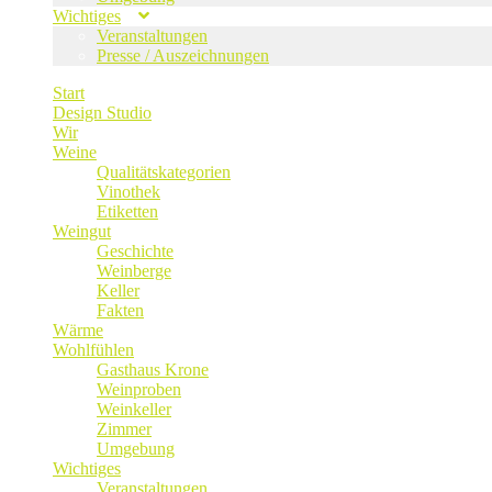
Wichtiges
Veranstaltungen
Presse / Auszeichnungen
Start
Design Studio
Wir
Weine
Qualitätskategorien
Vinothek
Etiketten
Weingut
Geschichte
Weinberge
Keller
Fakten
Wärme
Wohlfühlen
Gasthaus Krone
Weinproben
Weinkeller
Zimmer
Umgebung
Wichtiges
Veranstaltungen