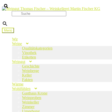
Zur
Zum
Navigation
Inhalt
Suche
springen
springen
×
Menü
Wir
Weine
Qualitätskategorien
Vinothek
Etiketten
Weingut
Geschichte
Weinberge
Keller
Fakten
Wärme
Wohlfühlen
Gasthaus Krone
Weinproben
Weinkeller
Zimmer
Umgebung