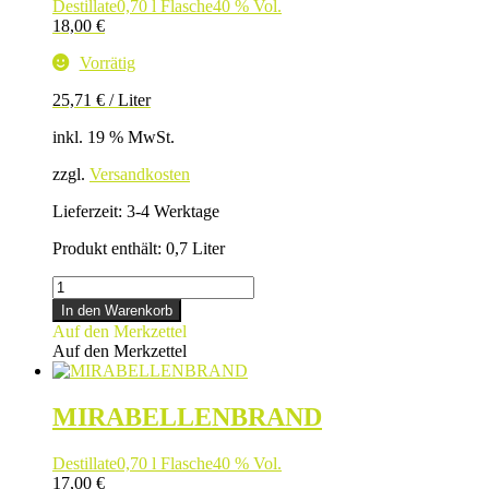
Destillate
0,70 l Flasche
40 % Vol.
18,00
€
Vorrätig
25,71
€
/
Liter
inkl. 19 % MwSt.
zzgl.
Versandkosten
Lieferzeit:
3-4 Werktage
Produkt enthält: 0,7
Liter
KIRSCHWASSER
Menge
In den Warenkorb
Auf den Merkzettel
Auf den Merkzettel
MIRABELLENBRAND
Destillate
0,70 l Flasche
40 % Vol.
17,00
€