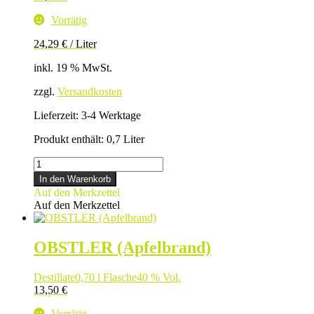
Vorrätig
24,29
€
/
Liter
inkl. 19 % MwSt.
zzgl.
Versandkosten
Lieferzeit:
3-4 Werktage
Produkt enthält: 0,7
Liter
MIRABELLENBRAND
Menge
In den Warenkorb
Auf den Merkzettel
Auf den Merkzettel
OBSTLER (Apfelbrand)
Destillate
0,70 l Flasche
40 % Vol.
13,50
€
Vorrätig