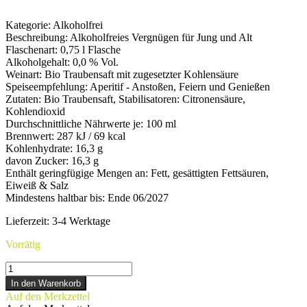
Kategorie
:
Alkoholfrei
Beschreibung
:
Alkoholfreies Vergnügen für Jung und Alt
Flaschenart
:
0,75 l Flasche
Alkoholgehalt
:
0,0 % Vol.
Weinart
:
Bio Traubensaft mit zugesetzter Kohlensäure
Speiseempfehlung
:
Aperitif - Anstoßen, Feiern und Genießen
Zutaten
:
Bio Traubensaft, Stabilisatoren: Citronensäure,
Kohlendioxid
Durchschnittliche Nährwerte je
:
100 ml
Brennwert
:
287 kJ / 69 kcal
Kohlenhydrate
:
16,3 g
davon Zucker
:
16,3 g
Enthält geringfügige Mengen an
:
Fett, gesättigten Fettsäuren,
Eiweiß & Salz
Mindestens haltbar bis
:
Ende 06/2027
Lieferzeit:
3-4 Werktage
Vorrätig
FEEL
FREE
In den Warenkorb
Menge
Auf den Merkzettel