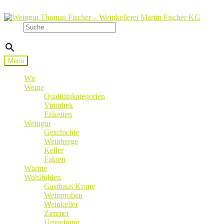
Zur
Zum
Navigation
Inhalt
Suche
springen
springen
×
Menü
Wir
Weine
Qualitätskategorien
Vinothek
Etiketten
Weingut
Geschichte
Weinberge
Keller
Fakten
Wärme
Wohlfühlen
Gasthaus Krone
Weinproben
Weinkeller
Zimmer
Umgebung