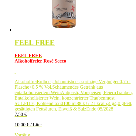
FEEL FREE
FEEL FREE
Alkoholfreier Rosé Secco
Alkoholfrei
Erdbeer, Johannisbeer; spritzige Vergnügen
0,75 l
Flasche
<0,5 % Vol.
Schäumendes Getränk aus
entalkoholisiertem Wein
Antipasti, Vorspeisen, Feiern
Trauben,
Entalkoholisierter Wein, konzentrierter Traubenmost,
SULFITE, Kohlendioxid
100 ml
88 kJ / 21 kcal
5,4 g
4,0 g
Fett,
gesättigten Fettsäuren, Eiweiß & Salz
Ende 05/2028
7,50
€
10,00
€
/
Liter
Vorrätig