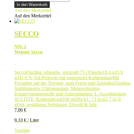
Menge
In den Warenkorb
Auf den Merkzettel
Auf den Merkzettel
SECCO
NO. 1
Weisser Secco
Secco
Fruchtig, lebendig, spritzig
0,75 l Flasche
18,4 g/l
5,9
g/l
11,0 % Vol.
Perlwein mit zugesetzter Kohlensäure
Mit
Freunden auf der Terrasse, zum Feiern und Anstoßen
Trauben,
Stabilisatoren: Citronensäure, Metaweinsäure,
Konservierungsstoffe und Antioxidantien: L-Ascorbinsäure,
SULFITE, Kohlendioxid
100 ml
304 kJ / 73 kcal
2,7 g
1,8
g
Fett, gesättigten Fettsäuren, Eiweiß & Salz
7,00
€
9,33
€
/
Liter
Vorrätig