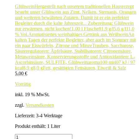
Glühwein
Hergestellt nach unserem traditionellen Hausrezept
besteht unser Glühwein aus Zimt, Nelken, Sternanis, Orangen
und weiteren bewährten Zutaten. Damit ist er ein perfekter
Begleiter durch die kalte Jahreszeit... Zubereitung: Glühwein
nur erwärmen, nicht kochen!
1,00 l Flasche
81,9 g/l
5,6 g/l
11,0
% Vol.
Aromatisiertes weinhaltiges Getränk aus Weißwein
An
kalten Tagen der perfekte Begleiter, aber auch im Sommer mit
ein paar Eiswürfeln, Zitrone und Minze
Trauben, Saccharose,
Säureregulatoren: Äpfelsäure, Stabilisatoren: Citronensäure,
Metaweinsäure, Konservierungsstoffe und Antioxidantien: L-
Ascorbinsäure, SULFITE, Glühweinaroma
100 ml
407 kJ / 97
kcal
8,9 g
8,0 g
Fett, gesättigten Fettsäuren, Eiweiß & Salz
5,00
€
Vorrätig
inkl. 19 % MwSt.
zzgl.
Versandkosten
Lieferzeit:
3-4 Werktage
Produkt enthält: 1
Liter
GLÜHWEIN