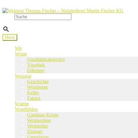
Zur
Zum
Navigation
Inhalt
Suche
springen
springen
×
Menü
Wir
Weine
Qualitätskategorien
Vinothek
Etiketten
Weingut
Geschichte
Weinberge
Keller
Fakten
Wärme
Wohlfühlen
Gasthaus Krone
Weinproben
Weinkeller
Zimmer
Umgebung