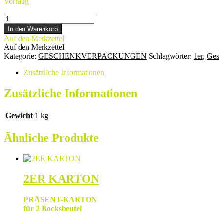
Vorrätig
1ER
TRAGETASCHE
In den Warenkorb
Menge
Auf den Merkzettel
Auf den Merkzettel
Kategorie:
GESCHENKVERPACKUNGEN
Schlagwörter:
1er
,
Ges
Zusätzliche Informationen
Zusätzliche Informationen
Gewicht
1 kg
Ähnliche Produkte
2ER KARTON
PRÄSENT-KARTON
für 2 Bocksbeutel