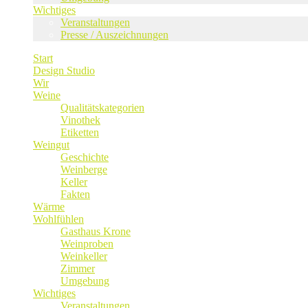
Wichtiges
Veranstaltungen
Presse / Auszeichnungen
Start
Design Studio
Wir
Weine
Qualitätskategorien
Vinothek
Etiketten
Weingut
Geschichte
Weinberge
Keller
Fakten
Wärme
Wohlfühlen
Gasthaus Krone
Weinproben
Weinkeller
Zimmer
Umgebung
Wichtiges
Veranstaltungen