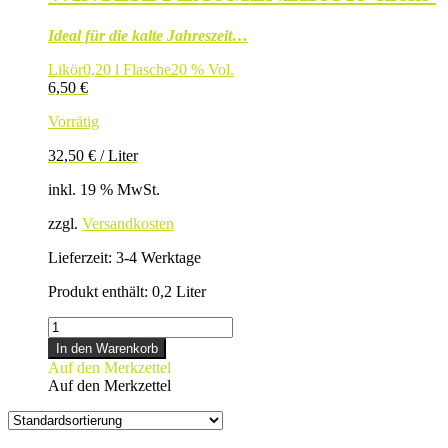
Ideal für die kalte Jahreszeit…
Likör
0,20 l Flasche
20 % Vol.
6,50
€
Vorrätig
32,50
€
/
Liter
inkl. 19 % MwSt.
zzgl.
Versandkosten
Lieferzeit:
3-4 Werktage
Produkt enthält: 0,2
Liter
WINTERPFLAUMENLIKÖR
-
In den Warenkorb
klein-
Auf den Merkzettel
Menge
Auf den Merkzettel