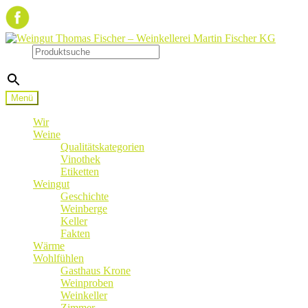
Zur
Zum
Navigation
Inhalt
Suche
springen
springen
×
Menü
Wir
Weine
Qualitätskategorien
Vinothek
Etiketten
Weingut
Geschichte
Weinberge
Keller
Fakten
Wärme
Wohlfühlen
Gasthaus Krone
Weinproben
Weinkeller
Zimmer