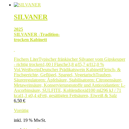
SILVANER
2025
SILVANER -Tradition-
trocken Kabinett
Fischers Liter
Typischer fränkischer Silvaner vom Gipskeuper
- richtig trocken
1,00 l Flasche
3,8 g/l
5,7 g/l
12,0 %
Vol.
Weißwein
Deutscher Prädikatswein Kabinett
Fleisch- &
Fischgerichte, Geflügel, Spargel, Vegetarisch
Trauben,
Säureregulatoren: Äpfelsäure, Stabilisatoren: Citronensäure,
Metaweinsäure, Konservierungsstoffe und Antioxidantien: L-
Ascorbinsäure, SULFITE, Kohlendioxid
100 ml
296 kJ / 71
kcal
1,3 g
0,4 g
Fett, gesättigten Fettsäuren, Eiweiß & Salz
6,50
€
Vorrätig
inkl. 19 % MwSt.