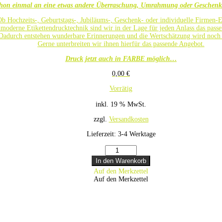
hon einmal an eine etwas andere Überraschung, Umrahmung oder Geschenk
b Hochzeits-, Geburtstags-, Jubiläums-, Geschenk- oder individuelle Firmen-Et
moderne Etikettendrucktechnik sind wir in der Lage für jeden Anlass das pass
Dadurch entstehen wunderbare Erinnerungen und die Wertschätzung wird noch 
Gerne unterbreiten wir ihnen hierfür das passende Angebot.
Druck jetzt auch in FARBE möglich…
0,00
€
Vorrätig
inkl. 19 % MwSt.
zzgl.
Versandkosten
Lieferzeit:
3-4 Werktage
ETIKETTEN
Menge
In den Warenkorb
Auf den Merkzettel
Auf den Merkzettel