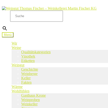
Zur
Zum
Navigation
Inhalt
Suche
springen
springen
×
Menü
Wir
Weine
Qualitätskategorien
Vinothek
Etiketten
Weingut
Geschichte
Weinberge
Keller
Fakten
Wärme
Wohlfühlen
Gasthaus Krone
Weinproben
Weinkeller