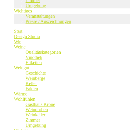
Zimmer
Umgebung
Wichtiges
Veranstaltungen
Presse / Auszeichnungen
Start
Design Studio
Wir
Weine
Qualitätskategorien
Vinothek
Etiketten
Weingut
Geschichte
Weinberge
Keller
Fakten
Wärme
Wohlfühlen
Gasthaus Krone
Weinproben
Weinkeller
Zimmer
Umgebung