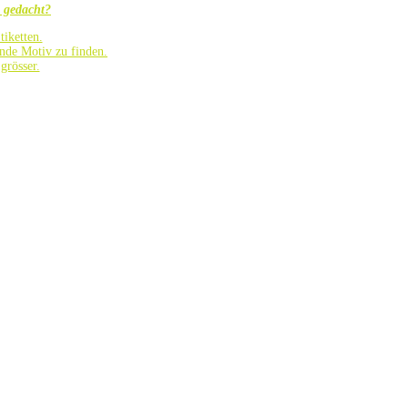
 gedacht?
iketten.
ende Motiv zu finden.
grösser.