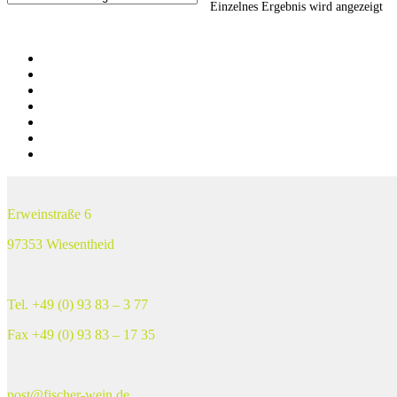
Einzelnes Ergebnis wird angezeigt
Vertrag widerrufen
Suche
Öffnungszeiten
Kontakt
Partner
Impressum
Datenschutz
Erweinstraße 6
97353 Wiesentheid
Tel. +49 (0) 93 83 – 3 77
Fax +49 (0) 93 83 – 17 35
post@fischer-wein.de