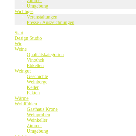
Zimmer
Umgebung
Wichtiges
Veranstaltungen
Presse / Auszeichnungen
Start
Design Studio
Wir
Weine
Qualitätskategorien
Vinothek
Etiketten
Weingut
Geschichte
Weinberge
Keller
Fakten
Wärme
Wohlfühlen
Gasthaus Krone
Weinproben
Weinkeller
Zimmer
Umgebung