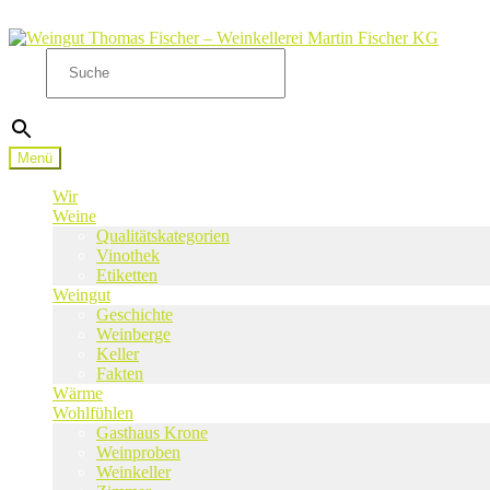
Zur
Zum
Navigation
Inhalt
Suche
springen
springen
×
Menü
Wir
Weine
Qualitätskategorien
Vinothek
Etiketten
Weingut
Geschichte
Weinberge
Keller
Fakten
Wärme
Wohlfühlen
Gasthaus Krone
Weinproben
Weinkeller