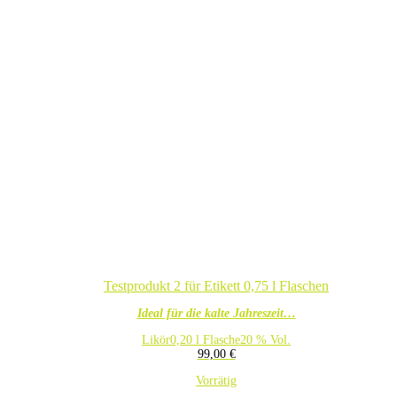
Testprodukt 2 für Etikett 0,75 l Flaschen
Ideal für die kalte Jahreszeit…
Likör
0,20 l Flasche
20 % Vol.
99,00
€
Vorrätig