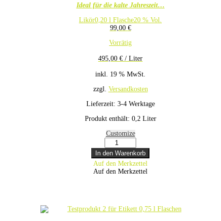
Ideal für die kalte Jahreszeit…
Likör
0,20 l Flasche
20 % Vol.
99,00
€
Vorrätig
495,00
€
/
Liter
inkl. 19 % MwSt.
zzgl.
Versandkosten
Lieferzeit:
3-4 Werktage
Produkt enthält: 0,2
Liter
Customize
Testprodukt
1
In den Warenkorb
für
Auf den Merkzettel
Etikett
Auf den Merkzettel
Literflaschen
Menge